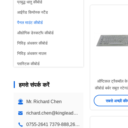
प्रबुद्ध धातु कीबोर्ड
आईपैड कियोस्क स्टैंड
पैनल माउंट कीबोर्ड
औद्योगिक डेस्कटॉप कीबोर्ड
निविड़ अंधकार कीबोर्ड
निविड़ अंधकार माउस
प्लास्टिक कीबोर्ड
बच्चे रंग कीबोर्ड
ऑप्टिकल ट्रैकबॉल के
हमसे संपर्क करें
दीवार माउंट कियॉस्क
कीबोर्ड बर्बर सबूत स्टे
डेस्कटॉप कियोस्क
सबसे अच्छी की
Mr. Richard Chen
कस्टम डिजाइन कियॉस्क
richard.chen@kingleadertech.com
डिजिटल साइनेज कियोस्क
0755-2641 7379-888,2641 9575