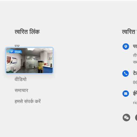
त्वरित लिंक
त्वरित 
घर
प
ती
उत्पादों
सब
हमारे बारे में
ट
वीडियो
8
समाचार
ईम
हमसे संपर्क करें
r