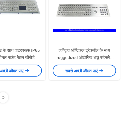
पैड के साथ वाटरप्रूफ IP65
एकीकृत ऑप्टिकल ट्रैकबॉल के साथ
ैनल माउंट मेटल कीबोर्ड
ruggedized औद्योगिक धातु स्टेनलेस
स्टील कुंजीपटल
अच्छी कीमत पाएं
सबसे अच्छी कीमत पाएं