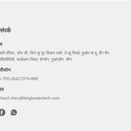
संपर्क
ता
सरी मंजिल, ज़ोन सी, जिन फू दूर विज्ञान पार्क, ले झु जिओ, हुआंग मा बु, हैंग चेंग
डिसीकेंसी, बाओआन जिला, शेन्ज़ेन, गुआंग्डोंग, चीन
ेलीफोन
6-755-26417379-888
ेल
ichard.chen@kingleadertech.com