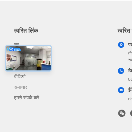
त्वरित लिंक
त्वरित 
घर
प
ती
उत्पादों
सब
हमारे बारे में
ट
वीडियो
8
समाचार
ईम
हमसे संपर्क करें
r