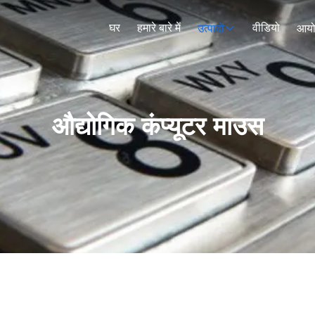
घर
हमारे बारे में
वीडियो
उत्पादों
आय
औद्योगिक कंप्यूटर माउस