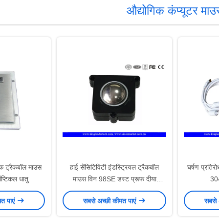
औद्योगिक कंप्यूटर मा
िक ट्रैकबॉल माउस
हाई सेंसिटिविटी इंडस्ट्रियल ट्रैकबॉल
घर्षण प्रतिर
ऑप्टिकल धातु
माउस विन 98SE डस्ट प्रूफ दीया
304
25mm
मत पाएं
सबसे अच्छी कीमत पाएं
सबसे 