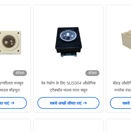
वीडियो
वीडियो
वेदनशीलता मजबूत
वेब पेफ़ोन के लिए SUS304 औद्योगिक
बीहड़ औद्यो
 माउस मॉड्यूल
ट्रैकबॉल माउस तरल सबूत
पनरोक वंडल
मत पाएं
सबसे अच्छी कीमत पाएं
सबसे 