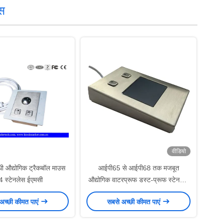
उस
वीडियो
ोधी औद्योगिक ट्रैकबॉल माउस
आईपी65 से आईपी68 तक मजबूत
 स्टेनलेस ईएमसी
औद्योगिक वाटरप्रूफ डस्ट-प्रूफ स्टेनलेस
स्टील मेटल डेस्कटॉप अत्यधिक-संवेदनशील
अच्छी कीमत पाएं
सबसे अच्छी कीमत पाएं
टचपैड ढलान वाले पाम रेस्ट के साथ