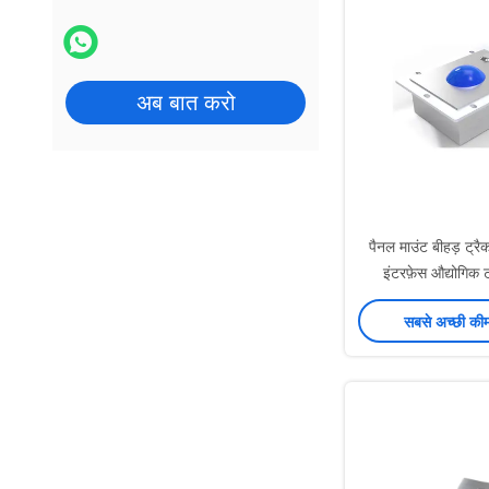
अब बात करो
पैनल माउंट बीहड़ ट
इंटरफ़ेस औद्योगिक 
सबसे अच्छी की