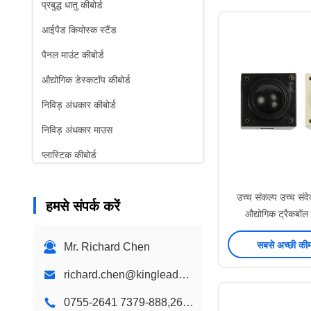
प्रबुद्ध धातु कीबोर्ड
आईपैड कियोस्क स्टैंड
पैनल माउंट कीबोर्ड
औद्योगिक डेस्कटॉप कीबोर्ड
निविड़ अंधकार कीबोर्ड
निविड़ अंधकार माउस
प्लास्टिक कीबोर्ड
बच्चे रंग कीबोर्ड
उच्च संकल्प उच्च सं
हमसे संपर्क करें
दीवार माउंट कियॉस्क
औद्योगिक ट्रैकबॉल
डेस्कटॉप कियोस्क
सबसे अच्छी की
Mr. Richard Chen
कस्टम डिजाइन कियॉस्क
richard.chen@kingleadertech.com
डिजिटल साइनेज कियोस्क
0755-2641 7379-888,2641 9575