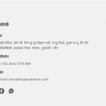
संपर्क
ता
सरी मंजिल, ज़ोन सी, जिन फू दूर विज्ञान पार्क, ले झु जिओ, हुआंग मा बु, हैंग चेंग
डिसीकेंसी, बाओआन जिला, शेन्ज़ेन, गुआंग्डोंग, चीन
ेलीफोन
6-755-26417379-888
ेल
ichard.chen@kingleadertech.com