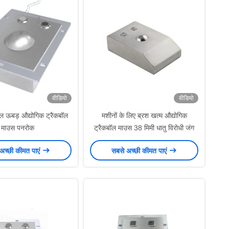
वीडियो
वीडियो
ील ऊबड़ औद्योगिक ट्रैकबॉल
मशीनों के लिए ब्रश खत्म औद्योगिक
माउस पनरोक
ट्रैकबॉल माउस 38 मिमी धातु विरोधी जंग
अच्छी कीमत पाएं
सबसे अच्छी कीमत पाएं