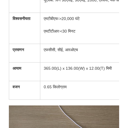
यूएसबी: विन 98एसई, 98एमई, 2000, एक्सपी, मैक ओएस9 
विश्वसनीयता
एमटीबीएफः>20,000 घंटे
एमटीटीआरः<30 मिनट
प्रमाणन
एफसीसी, सीई, आरओएच
आयाम
365.00(L) x 136.00(W) x 12.00(T) मिमी
वजन
0.65 किलोग्राम