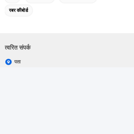
रबर कीबोर्ड
त्वरित संपर्क
पता
तीसरी मंजिल, ज़ोन सी, जिन फू दूर विज्ञान पार्क, ले झु जिओ, हुआंग मा बु, हैंग
चेंग सबडिसीकेंसी, बाओआन जिला, शेन्ज़ेन, गुआंग्डोंग, चीन
टेलीफोन
86-755-26417379-888
ईमेल
richard.chen@kingleadertech.com