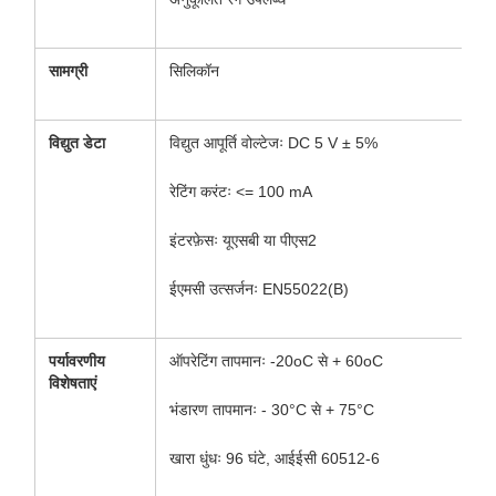
सामग्री
सिलिकॉन
विद्युत डेटा
विद्युत आपूर्ति वोल्टेजः DC 5 V ± 5%
रेटिंग करंटः <= 100 mA
इंटरफ़ेसः यूएसबी या पीएस2
ईएमसी उत्सर्जनः EN55022(B)
पर्यावरणीय
ऑपरेटिंग तापमानः -20oC से + 60oC
विशेषताएं
भंडारण तापमानः - 30°C से + 75°C
खारा धुंधः 96 घंटे, आईईसी 60512-6