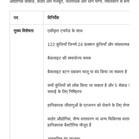
औद्योगिक कीबोर्ड, कठोर और मजबूत, जलरोधक और धोने योग्य, सिलिकॉन से बना
पद
विनिर्देश
मुख्य विशेषता
एकीकृत टचपैड के साथ
122 कुंजियाँ जिनमें 24 फ़ंक्शन कुंजियाँ और संख्यात्मक कीपैड
बैकलाइट की समायोज्य चमक
बैकलाइट बटन दबाकर चालू या बंद किया जा सकता है
सभी कुंजियों को लॉक किया जा सकता है और 5 सेकंड के लिए 
सफाई के लिए निष्क्रिय
हानिकारक जीवाणुओं के प्रजनन को रोकने के लिए रोगाणुरोधी
कठोर औद्योगिक, सैन्य वातावरण या अन्य चिकित्सा वातावरण मे
हानिकारक बैक्टीरिया मौजूद हैं
अनुकूलित रंग उपलब्ध