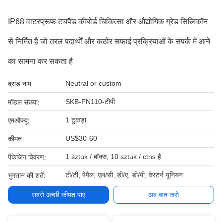
IP68 वाटरप्रूफ टचपैड कीबोर्ड चिकित्सा और औद्योगिक ग्रेड सिलिकॉन
से निर्मित है जो तरल पदार्थों और कठोर सफाई प्रक्रियाओं के संपर्क में आने
का सामना कर सकता है
Neutral or custom
ब्रांड नाम:
SKB-FN110-टीपी
मॉडल संख्या:
1 टुकड़ा
एमओक्यू:
US$30-60
कीमत:
1 sztuk / बॉक्स, 10 sztuk / ctns है
पैकेजिंग विवरण:
टी/टी, पेपैल, एल/सी, डी/ए, डी/पी, वेस्टर्न यूनियन
भुगतान की शर्तें:
सबसे अच्छी कीमत पाएं
अब बात करो