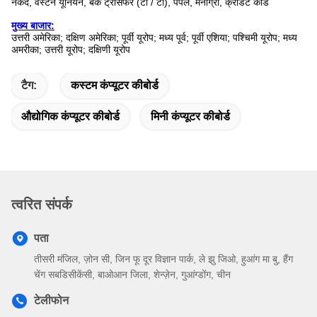
नकद, वेस्टर्न यूनियन, बैंक ट्रांसफर (टी / टी), पेपैल, मनीग्रा, क्रेडिट कार्ड
मुख्य बाजार:
उत्तरी अमेरिका; दक्षिण अमेरिका; पूर्वी यूरोप; मध्य पूर्व; पूर्वी एशिया; पश्चिमी यूरोप; मध्य
अमरीका; उत्तरी यूरोप; दक्षिणी यूरोप
टैग:
कस्टम कंप्यूटर कीबोर्ड
औद्योगिक कंप्यूटर कीबोर्ड
मिनी कंप्यूटर कीबोर्ड
त्वरित संपर्क
पता
तीसरी मंजिल, ज़ोन सी, जिन फू दूर विज्ञान पार्क, ले झु जिओ, हुआंग मा बु, हैंग
चेंग सबडिसीकेंसी, बाओआन जिला, शेन्ज़ेन, गुआंग्डोंग, चीन
टेलीफोन