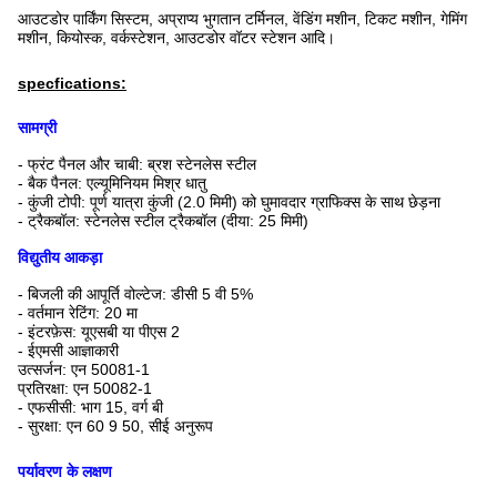
आउटडोर पार्किंग सिस्टम, अप्राप्य भुगतान टर्मिनल, वेंडिंग मशीन, टिकट मशीन, गेमिंग
मशीन, कियोस्क, वर्कस्टेशन, आउटडोर वॉटर स्टेशन आदि।
specfications:
सामग्री
- फ्रंट पैनल और चाबी: ब्रश स्टेनलेस स्टील
- बैक पैनल: एल्यूमिनियम मिश्र धातु
- कुंजी टोपी: पूर्ण यात्रा कुंजी (2.0 मिमी) को घुमावदार ग्राफिक्स के साथ छेड़ना
- ट्रैकबॉल: स्टेनलेस स्टील ट्रैकबॉल (दीया: 25 मिमी)
विद्युतीय आकड़ा
- बिजली की आपूर्ति वोल्टेज: डीसी 5 वी 5%
- वर्तमान रेटिंग: 20 मा
- इंटरफ़ेस: यूएसबी या पीएस 2
- ईएमसी आज्ञाकारी
उत्सर्जन: एन 50081-1
प्रतिरक्षा: एन 50082-1
- एफसीसी: भाग 15, वर्ग बी
- सुरक्षा: एन 60 9 50, सीई अनुरूप
पर्यावरण के लक्षण