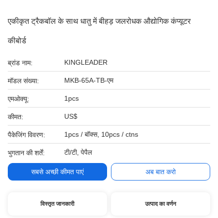
एकीकृत ट्रैकबॉल के साथ धातु में बीहड़ जलरोधक औद्योगिक कंप्यूटर
कीबोर्ड
KINGLEADER
ब्रांड नाम:
MKB-65A-TB-एम
मॉडल संख्या:
1pcs
एमओक्यू:
US$
कीमत:
1pcs / बॉक्स, 10pcs / ctns
पैकेजिंग विवरण:
टी/टी, पेपैल
भुगतान की शर्तें:
सबसे अच्छी कीमत पाएं
अब बात करो
विस्तृत जानकारी
उत्पाद का वर्णन