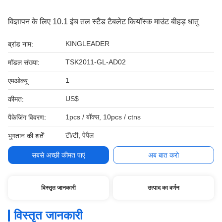
विज्ञापन के लिए 10.1 इंच तल स्टैंड टैबलेट कियॉस्क माउंट बीहड़ धातु
KINGLEADER
ब्रांड नाम:
TSK2011-GL-AD02
मॉडल संख्या:
1
एमओक्यू:
US$
कीमत:
1pcs / बॉक्स, 10pcs / ctns
पैकेजिंग विवरण:
टी/टी, पेपैल
भुगतान की शर्तें:
सबसे अच्छी कीमत पाएं
अब बात करो
विस्तृत जानकारी
उत्पाद का वर्णन
विस्तृत जानकारी