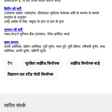
एक्सपेडियर है, तो हमें उनके संपर्क विवरण बताएं
शिपिंग की शर्तें:
1सामान्य आदेश: एक्सप्रेस, डीएचएल/ यूपीएस/ फेडेक्स आदि के माध्यम से आपके
अनुरोध के अनुसार
2बड़े आदेश के लिएः समुद्र के द्वारा या हवा के द्वारा
भुगतान की शर्तें:
नकद,वेस्टर्न यूनियन,बैंक ट्रांसफर, पेपैल,क्रेडिट कार्ड
मुख्य बाजार:
उत्तरी अमेरिका; दक्षिण अमेरिका; पूर्वी यूरोप; मध्य पूर्व; पूर्वी एशिया; पश्चिमी यूरोप; मध्य
अमेरिका; उत्तरी यूरोप; दक्षिणी यूरोप
टैग:
सुरक्षित आईपैड कियोस्क
आईपैड कियोस्क बाड़े
विज्ञापन तल स्टैंड गोली कियॉस्क
त्वरित संपर्क